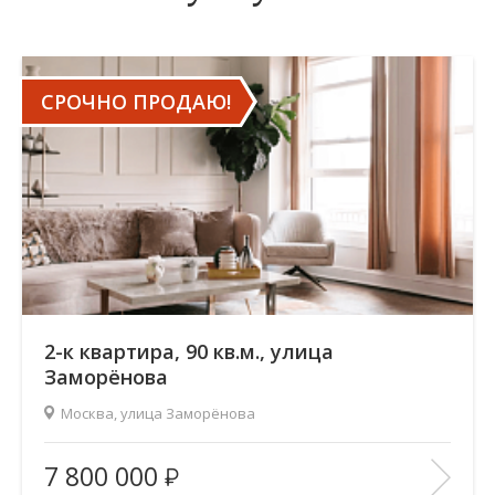
СРОЧНО ПРОДАЮ!
2-к квартира, 90 кв.м., улица
Заморёнова
Москва, улица Заморёнова
2
Площадь (общ/жил/кух), м
:
90/—/—
7 800 000
Количество комнат:
2