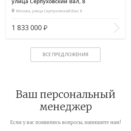
улица Серпуховский Вал, 8
Москва, улица Серпуховский Вал, 8
2
Площадь (общ/жил/кух), м
:
47/—/17
1 833 000
Количество комнат:
1
Этаж:
8/8
В ИЗБРАННОЕ
ВСЕ ПРЕДЛОЖЕНИЯ
Ваш персональный
менеджер
Если у вас появились вопросы, напишите нам!