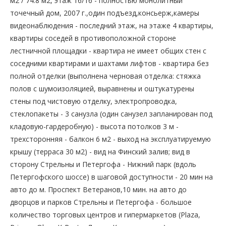
м2 / 74.8 м2, этаж 16/16 - полностью монолитный
точечный дом, 2007 г.,один подъезд,консьерж,камеры
видеонаблюдения - последний этаж, на этаже 4 квартиры,
квартиры соседей в противоположной стороне
лестничной площадки - квартира не имеет общих стен с
соседними квартирами и шахтами лифтов - квартира без
полной отделки (выполнена черновая отделка: стяжка
полов с шумоизоляцией, выравнены и оштукатурены
стены под чистовую отделку, электропроводка,
стеклопакеты - 3 санузла (один санузел запланирован под
кладовую-гардеробную) - высота потолков 3 м -
трехсторонняя - балкон 6 м2 - выход на эксплуатируемую
крышу (терраса 30 м2) - вид на Финский залив; вид в
сторону Стрельны и Петергофа - Нижний парк (вдоль
Петергофского шоссе) в шаговой доступности - 20 мин на
авто до м. Проспект Ветеранов,10 мин. на авто до
дворцов и парков Стрельны и Петергофа - большое
количество торговых центров и гипермаркетов (Plaza,