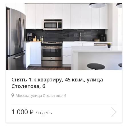
Снять 1-к квартиру, 45 кв.м., улица
Столетова, 6
Москва, улица Столетова, 6
Площадь
(общ. /жил. /кухня), м2:
45/35/10
1 000
/ в день
Количество комнат:
1
Этаж:
—/3