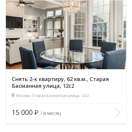
В ИЗБРАННОЕ
Снять 2-к квартиру, 62 кв.м., Старая
Басманная улица, 12с2
Москва, Старая Басманная улица, 12с2
Площадь
(общ. /жил. /кухня), м2:
62/40/—
15 000
/ в месяц
Количество комнат:
2
Этаж:
4/5